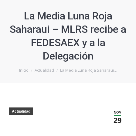
La Media Luna Roja
Saharaui – MLRS recibe a
FEDESAEX y a la
Delegación
Estás aquí:
Inicio
Actualidad
La Media Luna Roja Saharaui…
Actualidad
NOV
29