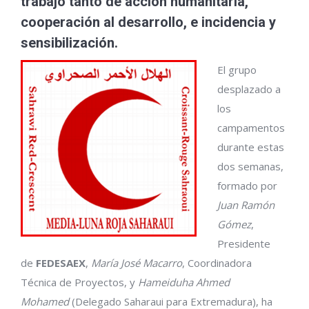
trabajo tanto de acción humanitaria,
cooperación al desarrollo, e incidencia y
sensibilización.
El grupo
desplazado a
los
campamentos
durante estas
dos semanas,
formado por
Juan Ramón
Gómez
,
Presidente
de
FEDESAEX
,
María José Macarro
, Coordinadora
Técnica de Proyectos, y
Hameiduha Ahmed
Mohamed
(Delegado Saharaui para Extremadura), ha