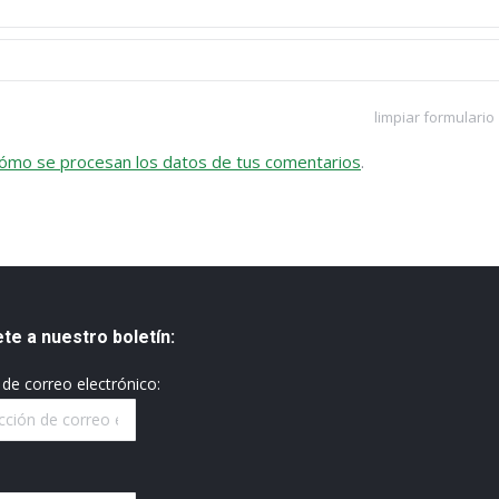
limpiar formulario
ómo se procesan los datos de tus comentarios
.
te a nuestro boletín:
 de correo electrónico: