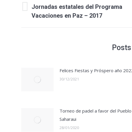
entre
Jornadas estatales del Programa
Publicación
publicaciones
Vacaciones en Paz – 2017
anterior:
Posts
Felices Fiestas y Próspero año 202
30/12/2021
Torneo de padel a favor del Pueblo
Saharaui
28/01/2020