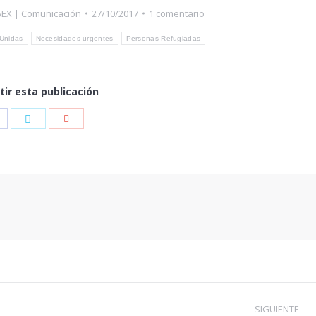
EX | Comunicación
27/10/2017
1 comentario
Unidas
Necesidades urgentes
Personas Refugiadas
ir esta publicación
ompartir
Compartir
Compartir
on
con
con
acebook
Twitter
Google+
SIGUIENTE