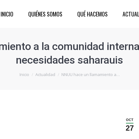
INICIO
QUIÉNES SOMOS
QUÉ HACEMOS
ACTUAL
ento a la comunidad internac
necesidades saharauis
Inicio
Actualidad
NNUU hace un llamamiento a…
OCT
27