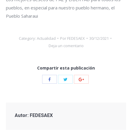
pueblos, en especial para nuestro pueblo hermano, el
Pueblo Saharaui
Category:
Actualidad
Por
FEDESAEX
30/12/2021
Deja un comentario
Compartir esta publicación
Compartir
Compartir
Compartir
con
con
con
Twitter
Facebook
Google+
Autor:
FEDESAEX