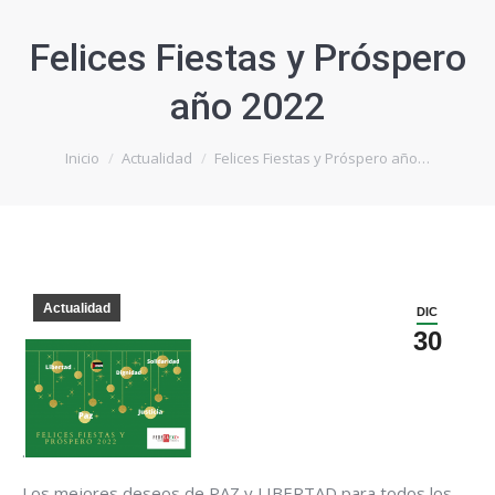
Felices Fiestas y Próspero
año 2022
Estás aquí:
Inicio
Actualidad
Felices Fiestas y Próspero año…
Actualidad
DIC
30
.
Los mejores deseos de PAZ y LIBERTAD para todos los