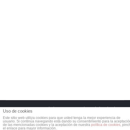
CARAVANA DE ALIMENTOS POR LA
PAZ -2015
Formación
Por
FEDESAEX
19/03/2015
Deja un comentario
Dossier de información de FEDESAEX. Caravana de
Alimentos por la Paz 2015. Ayuda Humanitaria
Descargar aquí
Navegue con seguridad: FEDESAEX cumple con la legislación
Uso de cookies
vigente en materia de privacidad y seguridad. LEA nuestra
"Política
Este sitio web utiliza cookies para que usted tenga la mejor experiencia de
usuario. Si continúa navegando está dando su consentimiento para la aceptació
de Protección de datos"
, y
"Sus datos seguros"
, además de
de las mencionadas cookies y la aceptación de nuestra
política de cookies
, pinc
el enlace para mayor información.